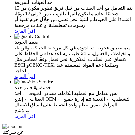
أخذ العينات السريعة
يتم التعامل مع أخذ العينات من قبل فريق تطوير مكون من 15
شخصًا. عادة ما تكون المهلة الزمنية من 7 إلى 12 يومًا،
اعتمادًا على الخيوط والبنية. نحن نعمل من خلال حزم تقنية أو
رسومات تخطيطية أو عينات مرجعية.
اقرأ المزيد
ضبط الجودة
يتم تطبيق فحوصات الجودة في كل مرحلة: الحياكة، والربط،
والخياطة، والغسيل، والتشطيب. يساعد هذا في الحفاظ على
الاتساق عبر الطلبات المتكررة. نحن نعمل وفقًا لمعايير مثل
BSCI وOEKO-TEX، ويمكننا دعم المواد المعتمدة عند
الحاجة.
اقرأ المزيد
خدمة-إيقاف واحدة
نحن نتعامل مع العملية الكاملة: مصادر الخيوط ← أخذ
العينات ← إنتاج OEM ← التشطيب ← التعبئة تتم إدارة جميع
المراحل ضمن نظام واحد للحفاظ على اتساق الاتصال
والإنتاج.
اقرأ المزيد
عن شركتنا