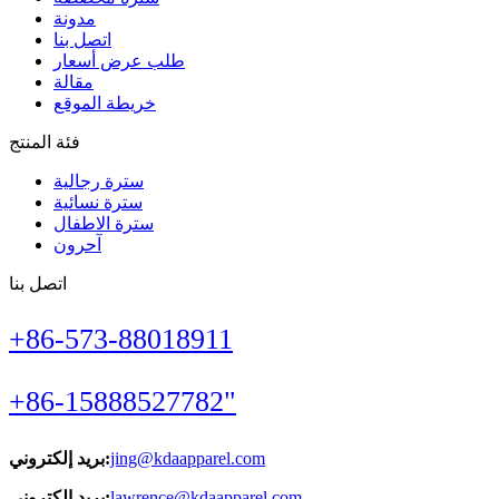
مدونة
اتصل بنا
طلب عرض أسعار
مقالة
خريطة الموقع
فئة المنتج
سترة رجالية
سترة نسائية
سترة الاطفال
آحرون
اتصل بنا
+86-573-88018911
+86-15888527782"
jing@kdaapparel.com
بريد إلكتروني:
lawrence@kdaapparel.com
بريد إلكتروني: