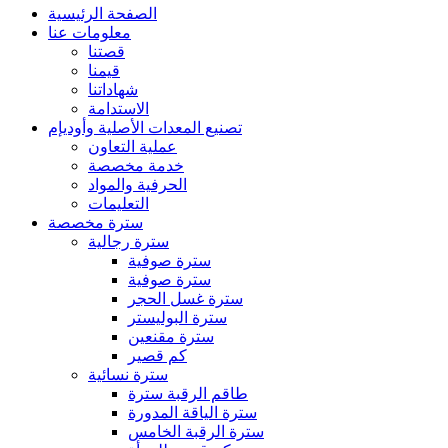
الصفحة الرئيسية
معلومات عنا
قصتنا
قيمنا
شهاداتنا
الاستدامة
تصنيع المعدات الأصلية وأوديإم
عملية التعاون
خدمة مخصصة
الحرفية والمواد
التعليمات
سترة مخصصة
سترة رجالية
سترة صوفية
سترة صوفية
سترة غسل الحجر
سترة البوليستر
سترة مقنعين
كم قصير
سترة نسائية
طاقم الرقبة سترة
سترة الياقة المدورة
سترة الرقبة الخامس