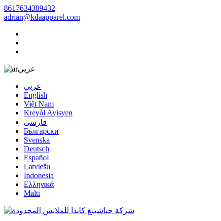
8617634389432
adrian@kdaapparel.com
عربي
عربي
English
Việt Nam
Kreyòl Ayisyen
فارسی
Български
Svenska
Deutsch
Español
Latviešu
Indonesia
Ελληνικά
Malti