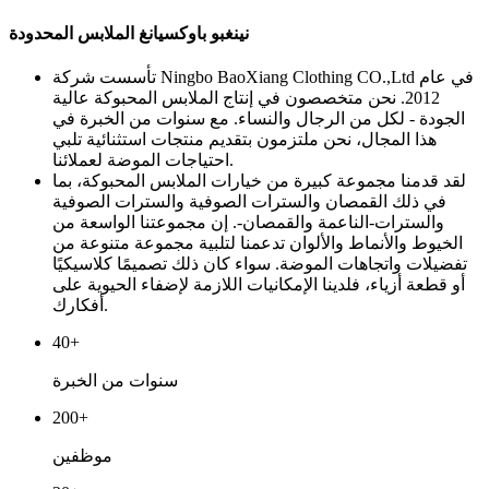
نينغبو باوكسيانغ الملابس المحدودة
تأسست شركة Ningbo BaoXiang Clothing CO.,Ltd في عام
2012. نحن متخصصون في إنتاج الملابس المحبوكة عالية
الجودة - لكل من الرجال والنساء. مع سنوات من الخبرة في
هذا المجال، نحن ملتزمون بتقديم منتجات استثنائية تلبي
احتياجات الموضة لعملائنا.
لقد قدمنا ​​مجموعة كبيرة من خيارات الملابس المحبوكة، بما
في ذلك القمصان والسترات الصوفية والسترات الصوفية
والسترات-الناعمة والقمصان-. إن مجموعتنا الواسعة من
الخيوط والأنماط والألوان تدعمنا لتلبية مجموعة متنوعة من
تفضيلات واتجاهات الموضة. سواء كان ذلك تصميمًا كلاسيكيًا
أو قطعة أزياء، فلدينا الإمكانيات اللازمة لإضفاء الحيوية على
أفكارك.
40+
سنوات من الخبرة
200+
موظفين