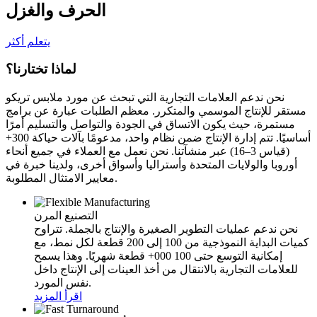
الحرف والغزل
يتعلم أكثر
لماذا تختارنا؟
نحن ندعم العلامات التجارية التي تبحث عن مورد ملابس تريكو
مستقر للإنتاج الموسمي والمتكرر. معظم الطلبات عبارة عن برامج
مستمرة، حيث يكون الاتساق في الجودة والتواصل والتسليم أمرًا
أساسيًا. تتم إدارة الإنتاج ضمن نظام واحد، مدعومًا بآلات حياكة 300+
(قياس 3–16) عبر منشآتنا. نحن نعمل مع العملاء في جميع أنحاء
أوروبا والولايات المتحدة وأستراليا وأسواق أخرى، ولدينا خبرة في
معايير الامتثال المطلوبة.
التصنيع المرن
نحن ندعم عمليات التطوير الصغيرة والإنتاج بالجملة. تتراوح
كميات البداية النموذجية من 100 إلى 200 قطعة لكل نمط، مع
إمكانية التوسع حتى 100 000+ قطعة شهريًا. وهذا يسمح
للعلامات التجارية بالانتقال من أخذ العينات إلى الإنتاج داخل
نفس المورد.
اقرأ المزيد